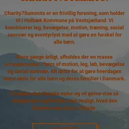
Charity7Summits er en frivillig forening, som holder
til i Holbæk Kommune på Vestsjælland. Vi
kombinerer leg, bevægelse, motion, træning, social
samvær og eventyrlyst med at gøre en forskel for
alle børn.
Flere gange årligt, afholdes der en masse
arrangementer i form af motion, leg, løb, bevægelse
og social samvær. Alt dette for at gøre hverdagen
mere aktiv for alle børn og deres familier i Danmark.
Vi elsker den Danske natur og vil gerne vise så
mange børn og familier som muligt, hvad den
Danske natur har at tilbyde.