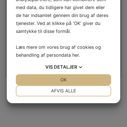
KLUBTURE
med data, du tidligere har givet dem eller
UDENLANDS EVENTYR
SOCIALLE ARRANGEMENTER
de har indsamlet gennem din brug af deres
LEVERING AF KLUB TØJ
tjenester. Ved at klikke på 'OK' giver du
HJÆLPER TIL DIVERSE EVENTS, HVOR VI
samtykke til disse formål.
STØTTER VORES FÆLLESSKAB OG GODE
FORMÅL
Læs mere om vores brug af cookies og
behandling af persondata
her
.
VIS
DETALJER
JA
NEJ
OK
JA
NEJ
NØDVENDIGE
PRÆFERENCER
AFVIS ALLE
JA
NEJ
JA
NEJ
MARKETING
STATISTIK