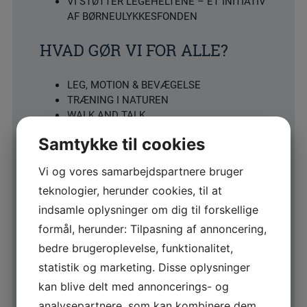
VI STØTTER LEGEHELTENE – ET INITIATIV
AF BØRNEULYKKESFONDEN
HVAD GØR VI FOR ALLE?
LEG, MOTION & BEVÆGELSE
TRÆNING I NATUREN
WALK AND TALK
VANDRING
Samtykke til cookies
KLATRING
EVENTYR
Vi og vores samarbejdspartnere bruger
LØB
TREKKING
teknologier, herunder cookies, til at
BJERGBESTIGNING
indsamle oplysninger om dig til forskellige
formål, herunder: Tilpasning af annoncering,
HVAD GØR VI EKSTRA FOR
bedre brugeroplevelse, funktionalitet,
VORES MEDLEMMER?
statistik og marketing. Disse oplysninger
kan blive delt med annoncerings- og
KLUBDAGE
analysepartnere, som kan kombinere dem