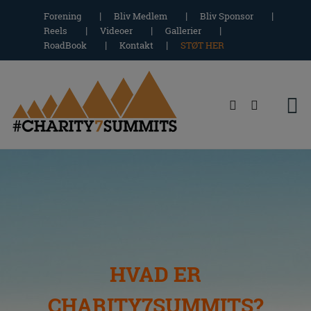
Hop
Forening
Bliv Medlem
Bliv Sponsor
til
Reels
Videoer
Gallerier
indholdet
RoadBook
Kontakt
STØT HER
HVAD ER
CHARITY7SUMMITS?