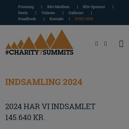
Hop
Forening
Bliv Medlem
Bliv Sponsor
til
Reels
Videoer
Gallerier
indholdet
RoadBook
Kontakt
STØT HER
INDSAMLING 2024
2024 HAR VI INDSAMLET
145.640 KR.