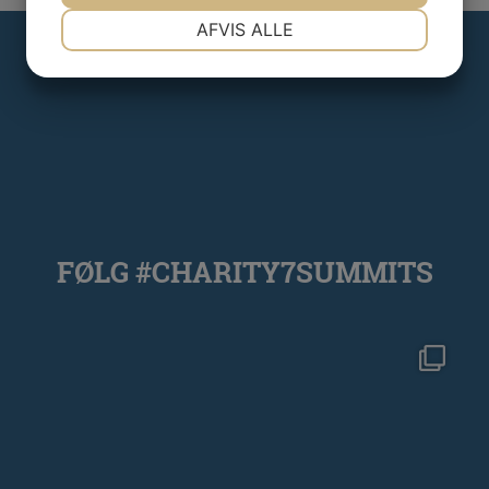
NØDVENDIGE
PRÆFERENCER
AFVIS ALLE
JA
NEJ
JA
NEJ
MARKETING
STATISTIK
FØLG #CHARITY7SUMMITS