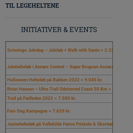
TIL LEGEHELTENE
INITIATIVER & EVENTS
Svinninge Juledag – Juleløb + Walk with Santa = 2.330 kr.
Julehelteløb i Asnæs Centret – Super Brugsen Asnæs = 3.925 k
Halloween Helteløb på Bakken 2022 = 9.045 kr.
Brian Hansen – Ultra Trail Odsherred Coast 50 Km = 2.872 kr.
Trail på Fælleden 2022 = 7.500 kr.
Fars Dag Kampagne = 7.620 kr.
Juniorhelteløb på Vallekilde Hørve Friskole & Skovbørnehave 2