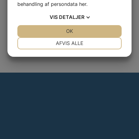
behandling af persondata
her
.
VIS
DETALJER
JA
NEJ
OK
JA
NEJ
NØDVENDIGE
PRÆFERENCER
AFVIS ALLE
JA
NEJ
JA
NEJ
MARKETING
STATISTIK