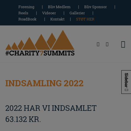
Hop
Forening
Bliv Medlem
Bliv Sponsor
til
Reels
Videoer
Gallerier
indholdet
RoadBook
Kontakt
STØT HER
Sidebar
INDSAMLING 2022
2022 HAR VI INDSAMLET
63.132 KR.