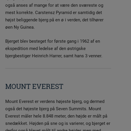
også anses af mange for at være den sværeste og
mest korrekte. Carstensz Pyramid er samtidig det
højst beliggende bjerg på en ø i verden, det tilhører
øen Ny Guinea.
Bjerget blev besteget for første gang i 1962 af en
ekspedition med ledelse af den østrigske
bjergbestiger Heinrich Harrer, samt hans 3 venner.
MOUNT EVEREST
Mount Everest er verdens højeste bjerg, og dermed
også det højeste bjerg på Seven Summits. Mount
Everest måler hele 8.848 meter, den højde er målt på
snedækket. Højden på sne og is varierer, og bjerget er
derfor også blevet målt til andre højder, men med