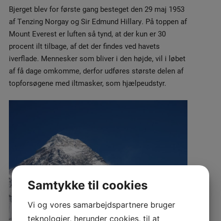
Bjerget blev for første gang besteget den 29 maj 1953
af Tenzing Norgay og Sir Edmund Hillary. På toppen af
Mount Everest er luften så tynd, at der kun er 30
procent ilt tilbage, af det der findes ved havets
iverflade. Mennesker som bliver i den højde, vil i løbet
af få dage omkomme, derfor udføres største delen af
topforsøgene med iltmasker, som hjælpeudstyr.
Samtykke til cookies
Vi og vores samarbejdspartnere bruger
teknologier, herunder cookies, til at