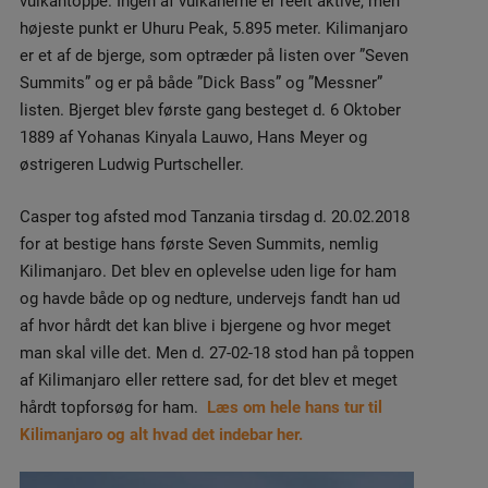
vulkantoppe. Ingen af vulkanerne er reelt aktive, men
højeste punkt er Uhuru Peak, 5.895 meter. Kilimanjaro
er et af de bjerge, som optræder på listen over ”Seven
Summits” og er på både ”Dick Bass” og ”Messner”
listen. Bjerget blev første gang besteget d. 6 Oktober
1889 af Yohanas Kinyala Lauwo, Hans Meyer og
østrigeren Ludwig Purtscheller.
Casper tog afsted mod Tanzania tirsdag d. 20.02.2018
for at bestige hans første Seven Summits, nemlig
Kilimanjaro. Det blev en oplevelse uden lige for ham
og havde både op og nedture, undervejs fandt han ud
af hvor hårdt det kan blive i bjergene og hvor meget
man skal ville det. Men d. 27-02-18 stod han på toppen
af Kilimanjaro eller rettere sad, for det blev et meget
hårdt topforsøg for ham.
Læs om hele hans tur til
Kilimanjaro og alt hvad det indebar her.