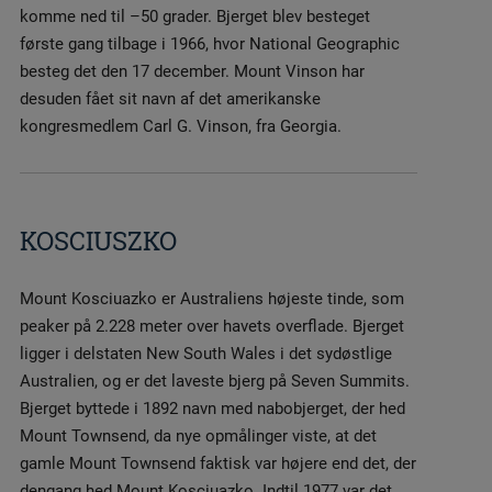
komme ned til –50 grader. Bjerget blev besteget
første gang tilbage i 1966, hvor National Geographic
besteg det den 17 december. Mount Vinson har
desuden fået sit navn af det amerikanske
kongresmedlem Carl G. Vinson, fra Georgia.
KOSCIUSZKO
Mount Kosciuazko er Australiens højeste tinde, som
peaker på 2.228 meter over havets overflade. Bjerget
ligger i delstaten New South Wales i det sydøstlige
Australien, og er det laveste bjerg på Seven Summits.
Bjerget byttede i 1892 navn med nabobjerget, der hed
Mount Townsend, da nye opmålinger viste, at det
gamle Mount Townsend faktisk var højere end det, der
dengang hed Mount Kosciuazko. Indtil 1977 var det