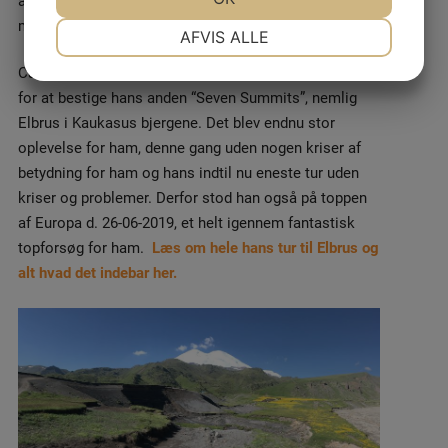
meget populært bjerg at bestige.
NØDVENDIGE
PRÆFERENCER
AFVIS ALLE
JA
NEJ
JA
NEJ
Casper tog afsted mod Rusland fredag d. 21.06.2019
for at bestige hans anden “Seven Summits”, nemlig
MARKETING
STATISTIK
Elbrus i Kaukasus bjergene. Det blev endnu stor
oplevelse for ham, denne gang uden nogen kriser af
betydning for ham og hans indtil nu eneste tur uden
kriser og problemer. Derfor stod han også på toppen
af Europa d. 26-06-2019, et helt igennem fantastisk
topforsøg for ham.
Læs om hele hans tur til Elbrus og
alt hvad det indebar her.