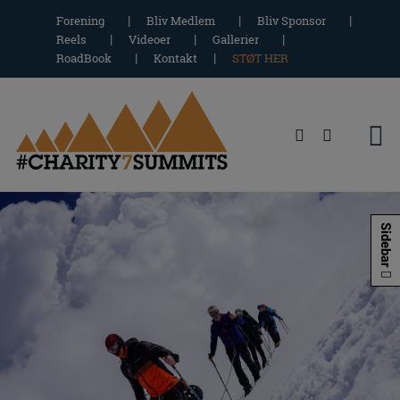
Hop
Forening
Bliv Medlem
Bliv Sponsor
til
Reels
Videoer
Gallerier
indholdet
RoadBook
Kontakt
STØT HER
Sidebar