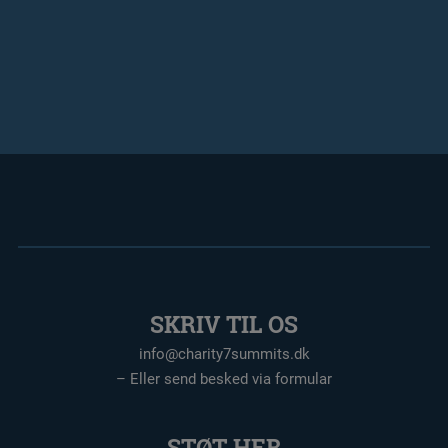
SKRIV TIL OS
info@charity7summits.dk
– Eller send besked via formular
STØT HER