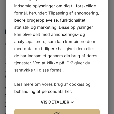
Foto:
Kipling Travel
indsamle oplysninger om dig til forskellige
formål, herunder: Tilpasning af annoncering,
bedre brugeroplevelse, funktionalitet,
statistik og marketing. Disse oplysninger
MOUNT ELBRUS: ✔
kan blive delt med annoncerings- og
analysepartnere, som kan kombinere dem
Mount Elbrus er Europas højeste bjerg og ligger i
med data, du tidligere har givet dem eller
Kaukasus området i Rusland, mellem grænsen til de
de har indsamlet gennem din brug af deres
russiske republikker Kabardino-Balkarien og
tjenester. Ved at klikke på 'OK' giver du
Karatjajevo-Tjerkessien og tæt på grænsen til
samtykke til disse formål.
Georgien. Bjerget er dermed også en af Seven
Summits, selve bjerget er hele 5.641 meter højt.
Læs mere om vores brug af cookies og
Elbrus har to toppe på henholdsvis 5.641 meter højt
behandling af persondata
her
.
og 5.621 meget højt. Den første som besteg Elbrus er
tilbage i 1829, hvor Khillar Khachirov besteg bjerget.
VIS
DETALJER
Elbrus er kendt for at ligge i, et af verdens
JA
NEJ
OK
JA
NEJ
allerflotteste bjergområder, og er derfor naturligvis et