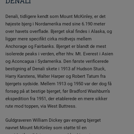
DENALI
Denali, tidligere kendt som Mount McKinley, er det
højeste bjerg i Nordamerika med sine 6.190 meter
over havets overflade. Bjerget skal findes i Alaska, og
ligger mere specifikt cirka midtvejs mellem
Anchorage og Fairbanks. Bjerget er blandt de mest
isolerede peaks i verden, efter hhv. Mt. Everest i Asien
og Aconcagua i Sydamerika. Den første verificerede
bestigning af Denali skete i 1913 af Hudson Stuck,
Harry Karstens, Walter Harper og Robert Tatum fra
bjergets sydside. Mellem 1913 og 1950 var der dog få
forsøg på at bestige bjerget, før Bradford Washburn’s
ekspedition fra 1951, der etablerede en mere sikker
rute mod toppen, via West Buttress.
Guldgraveren William Dickey gav engang bjerget
navnet Mount McKinley som støtte til en