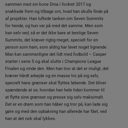
sammen med sin kone Dina i foråret 2017 og
snakkede frem og tilbage om, hvad han skulle finde på
af projekter. Han luftede tanken om Seven Summits
for hende, og hun var på med det samme. Men som
han selv ved, så er det ikke bare at bestige Seven
Summits, det kræver rigtig meget, specielt for en
person som ham, som aldrig har lavet noget lignende.
Man kan sammenligne det lidt med fodbold – Casper
starter i serie 5 og skal slutte i Champions League
Finalen og vinde den. Men han tror at det er muligt, det
kræver hårdt arbejde og en masse tro på sig selv,
specielt hans grænser skal flyttes løbende. Det bliver
spændende at se, hvordan han hele tiden kommer til
at flytte sine grænser og presse sig selv maksimalt.
Det er en drøm som han håber og tror på, kan lade sig
gøre og med den opbakning han allerede har fået, ved
han at det nok skal lykkes.