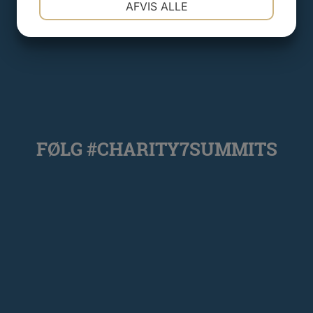
AFVIS ALLE
JA
NEJ
JA
NEJ
MARKETING
STATISTIK
FØLG #CHARITY7SUMMITS