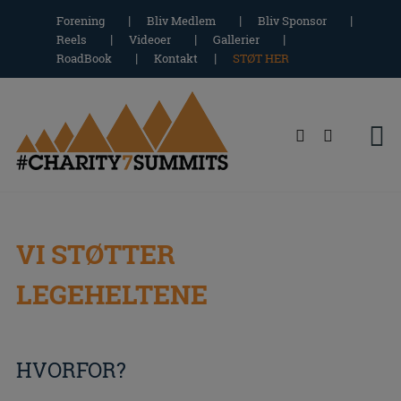
Hop
Forening
Bliv Medlem
Bliv Sponsor
til
Reels
Videoer
Gallerier
indholdet
RoadBook
Kontakt
STØT HER
VI STØTTER
LEGEHELTENE
HVORFOR?